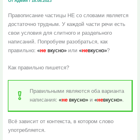
От
Админ
/
18.08.2023
Правописание частицы НЕ со словами является
достаточно трудным. У каждой части речи есть
свои условия для слитного и раздельного
написаний. Попробуем разобраться, как
правильно:
«
не
вкусно»
или
«
не
вкусно»
?
Как правильно пишется?
Правильными являются оба варианта
написания:
«
не
вкусно»
и
«
не
вкусно»
.
Всё зависит от контекста, в котором слово
употребляется.