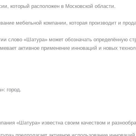
сии, который расположен в Московской области.
вание мебельной компании, которая производит и прод
егии слово «Шатура» может обозначать определённую ст
умевает активное применение инноваций и новых техно
: город.
пания «Шатура» известна своим качеством и разнообра
тура» предполагает активное использование инноваций