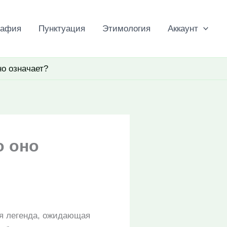
рафия
Пунктуация
Этимология
Аккаунт
о означает?
о оно
ая легенда, ожидающая