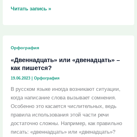
«Приостановить»
Читать запись »
или
«преостановить»
–
как
Орфография
пишется?
«Двеннадцать» или «двенадцать» –
как пишется?
19.06.2023
|
Орфография
В русском языке иногда возникают ситуации,
когда написание слова вызывает сомнения.
Особенно это касается числительных, ведь
правила использования этой части речи
достаточно сложны. Например, как правильно
писать: «двеннадцать» или «двенадцать»?