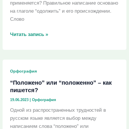
применяется? Правильное написание основано
на глаголе “одолжить” и его происхождении.
Слово
“Одолжить”
Читать запись »
или
“отдолжить”
–
как
Орфография
пишется?
“Положено” или “положенно” – как
пишется?
19.06.2023
|
Орфография
Одной из распространенных трудностей в
русском языке является выбор между
написанием слова “положено” или