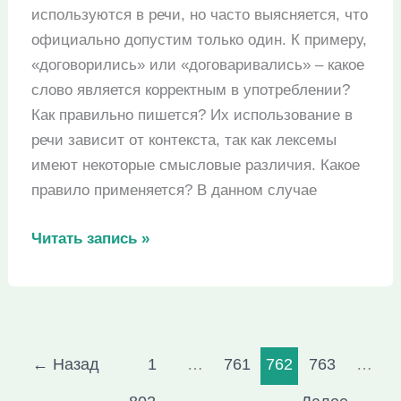
используются в речи, но часто выясняется, что
официально допустим только один. К примеру,
«договорились» или «договаривались» – какое
слово является корректным в употреблении?
Как правильно пишется? Их использование в
речи зависит от контекста, так как лексемы
имеют некоторые смысловые различия. Какое
правило применяется? В данном случае
«Договорились»
Читать запись »
или
«договаривались»
–
как
пишется?
←
Назад
1
…
761
762
763
…