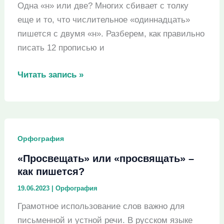
Одна «н» или две? Многих сбивает с толку
еще и то, что числительное «одиннадцать»
пишется с двумя «н». Разберем, как правильно
писать 12 прописью и
«Двеннадцать»
Читать запись »
или
«двенадцать»
–
как
Орфография
пишется?
«Просвещать» или «просвящать» –
как пишется?
19.06.2023
|
Орфография
Грамотное использование слов важно для
письменной и устной речи. В русском языке