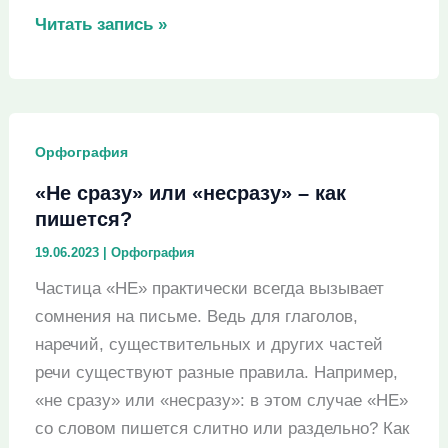
«Взъерошенный»
Читать запись »
или
«взьерошенный»
–
как
Орфография
пишется?
«Не сразу» или «несразу» – как
пишется?
19.06.2023
|
Орфография
Частица «НЕ» практически всегда вызывает
сомнения на письме. Ведь для глаголов,
наречий, существительных и других частей
речи существуют разные правила. Например,
«не сразу» или «несразу»: в этом случае «НЕ»
со словом пишется слитно или раздельно? Как