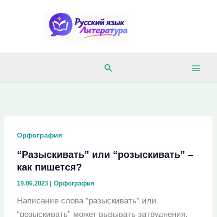
Перейти
к
содержимому
Поиск
Орфография
“Разыскивать” или “розыскивать” –
как пишется?
19.06.2023
|
Орфография
Написание слова “разыскивать” или
“розыскивать” может вызывать затруднения.