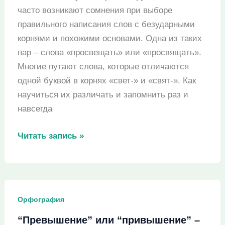
часто возникают сомнения при выборе
правильного написания слов с безударными
корнями и похожими основами. Одна из таких
пар – слова «просвещать» или «просвящать».
Многие путают слова, которые отличаются
одной буквой в корнях «свет-» и «свят-». Как
научиться их различать и запомнить раз и
навсегда
«Просвещать»
Читать запись »
или
«просвящать»
–
как
Орфография
пишется?
“Превышение” или “привышение” –