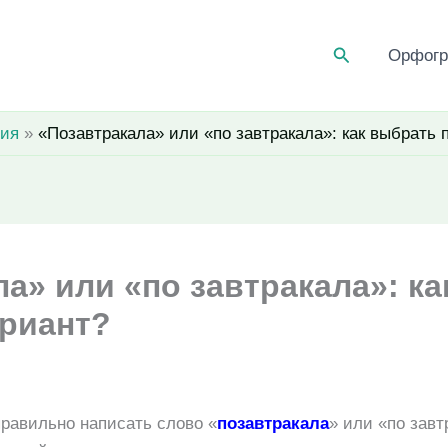
Поиск
Орфог
ия
«Позавтракала» или «по завтракала»: как выбрать
а» или «по завтракала»: ка
риант?
правильно написать слово «
позавтракала
» или «по завт