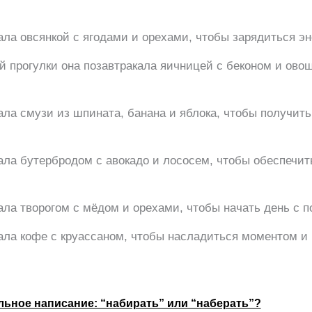
ала овсянкой с ягодами и орехами, чтобы зарядиться эн
й прогулки она позавтракала яичницей с беконом и ово
ала смузи из шпината, банана и яблока, чтобы получи
ала бутербродом с авокадо и лососем, чтобы обеспечи
ала творогом с мёдом и орехами, чтобы начать день с п
ала кофе с круассаном, чтобы насладиться моментом и 
ьное написание: “набирать” или “наберать”?