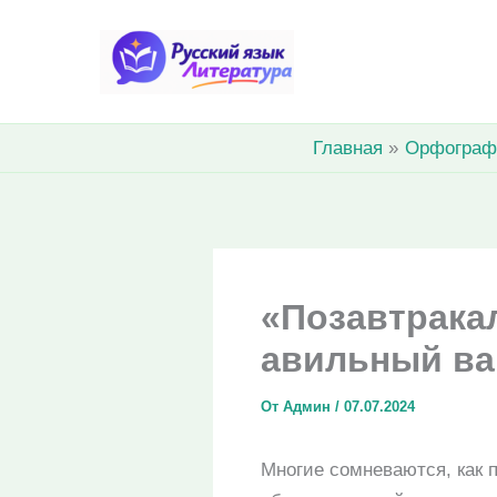
Перейти
к
содержимому
Главная
Орфограф
«Позавтракал
авильный ва
От
Админ
/
07.07.2024
Многие сомневаются, как 