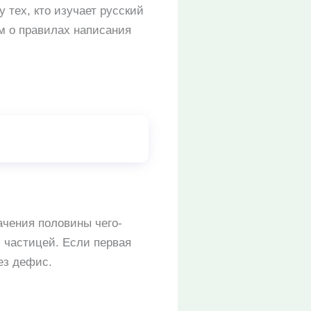
у тех, кто изучает русский
м о правилах написания
ачения половины чего-
й частицей. Если первая
ез дефис.