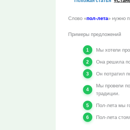
Похожая статья
«Стане
Слово «
пол-лета
» нужно п
Примеры предложений
Мы хотели про
Она решила по
Он потратил п
Мы провели по
традиции.
Пол-лета мы г
Пол-лета стоя