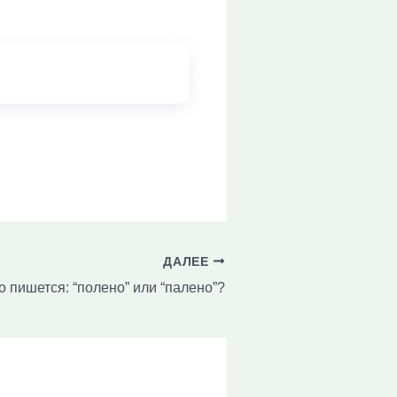
ДАЛЕЕ
о пишется: “полено” или “палено”?