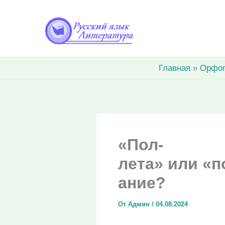
Перейти
к
содержимому
Главная
Орфо
«Пол-
лета» или «п
ание?
От
Админ
/
04.08.2024