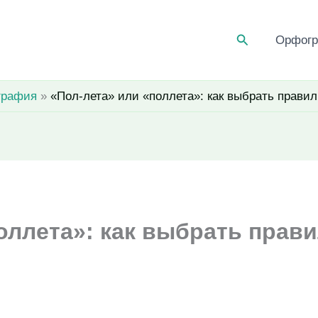
Поиск
Орфог
графия
«Пол-лета» или «поллета»: как выбрать прави
оллета»: как выбрать прав