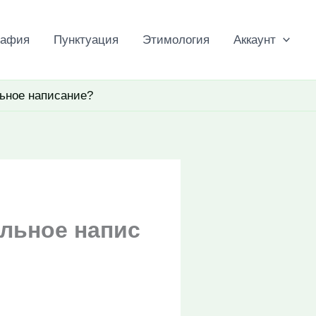
рафия
Пунктуация
Этимология
Аккаунт
льное написание?
ильное напис