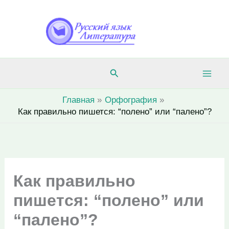
Перейти
к
содержимому
Поиск
Главная
Орфография
Как правильно пишется: “полено” или “палено”?
Как правильно
пишется: “полено” или
“палено”?