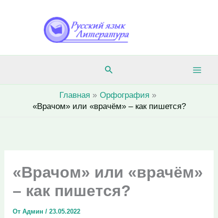
Перейти
к
содержимому
Поиск
Главная
Орфография
«Врачом» или «врачём» – как пишется?
«Врачом» или «врачём»
– как пишется?
От
Админ
/
23.05.2022